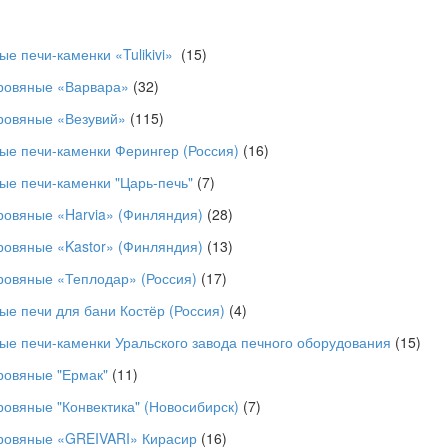
е печи-каменки «Tulikivi»
(15)
ровяные «Варвара»
(32)
ровяные «Везувий»
(115)
ые печи-каменки Ферингер (Россия)
(16)
ые печи-каменки "Царь-печь"
(7)
ровяные «Harvia» (Финляндия)
(28)
ровяные «Kastor» (Финляндия)
(13)
ровяные «Теплодар» (Россия)
(17)
ые печи для бани Костёр (Россия)
(4)
ые печи-каменки Уральского завода печного оборудования
(15)
ровяные "Ермак"
(11)
ровяные "Конвектика" (Новосибирск)
(7)
ровяные «GREIVARI» Кирасир
(16)