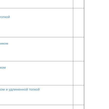
топкой
ником
аком
ом и удлиненной топкой