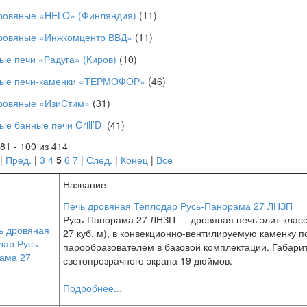
ровяные «HELO» (Финляндия)
(11)
ровяные «Инжкомцентр ВВД»
(11)
ые печи «Радуга» (Киров)
(10)
ые печи-каменки «ТЕРМОФОР»
(46)
ровяные «ИзиСтим»
(31)
ые банные печи Grill’D
(41)
81 - 100 из 414
|
Пред.
|
3
4
5
6
7
|
След.
|
Конец
|
Все
Название
Печь дровяная Теплодар Русь-Панорама 27 ЛНЗП
Русь-Панорама 27 ЛНЗП — дровяная печь элит-клас
27 куб. м), в конвекционно-вентилируемую каменку 
парообразователем в базовой комплектации. Габари
светопрозрачного экрана 19 дюймов.
Подробнее...