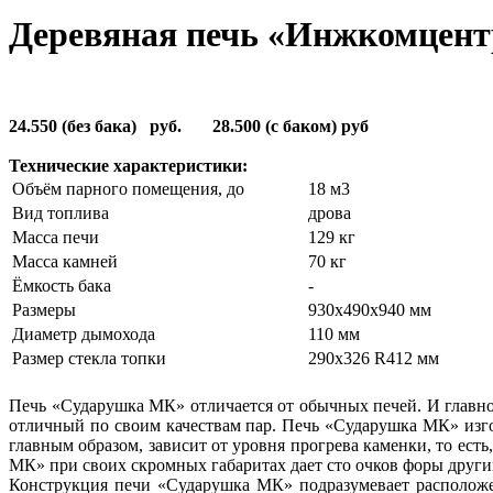
Деревяная печь «Инжкомцен
24.550 (без бака) руб. 28.500 (с баком) руб
Технические характеристики:
Объём парного помещения, до
18 м3
Вид топлива
дрова
Масса печи
129 кг
Масса камней
70 кг
Ёмкость бака
-
Размеры
930х490х940 мм
Диаметр дымохода
110 мм
Размер стекла топки
290х326 R412 мм
Печь «Сударушка МК» отличается от обычных печей. И главное 
отличный по своим качествам пар. Печь «Сударушка МК» изго
главным образом, зависит от уровня прогрева каменки, то ест
МК» при своих скромных габаритах дает сто очков форы други
Конструкция печи «Сударушка МК» подразумевает расположе