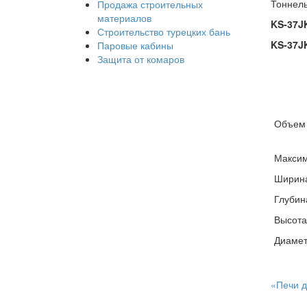
Тоннель
Продажа строительных
материалов
KS-37
J
Строительство турецких бань
KS-37
J
Паровые кабины
Защита от комаров
Объем 
Максим
Ширин
Глубин
Высота
Диамет
«Печи д