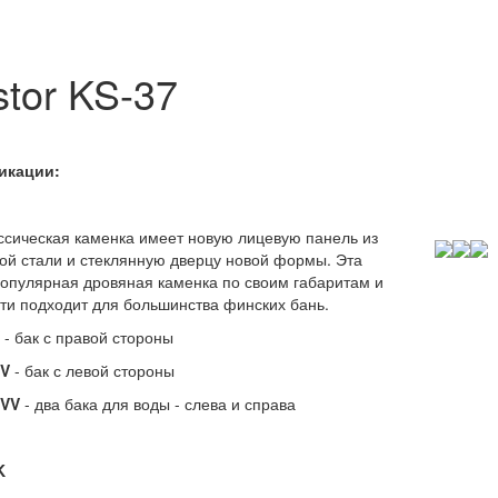
tor KS-37
кации:
ссическая каменка имеет новую лицевую панель из
ой стали и стеклянную дверцу новой формы. Эта
опулярная дровяная каменка по своим габаритам и
и подходит для большинства финских бань.
- бак с правой стороны
VV
- бак с левой стороны
VVV
- два бака для воды - слева и справа
K