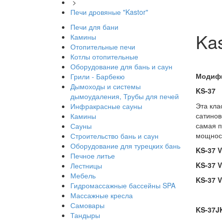
>
Печи дровяные "Kastor"
Печи для бани
Kas
Камины
Отопительные печи
Котлы отопительные
Оборудование для бань и саун
Модифи
Грили - Барбекю
Дымоходы и системы
KS-37
дымоудаления, Трубы для печей
Эта кла
Инфракрасные сауны
сатинов
Камины
самая п
Сауны
мощност
Строительство бань и саун
Оборудование для турецких бань
KS-37 V
Печное литье
KS-37 
Лестницы
Мебель
KS-37 
Гидромассажные бассейны SPA
Массажные кресла
Самовары
KS-37J
Тандыры