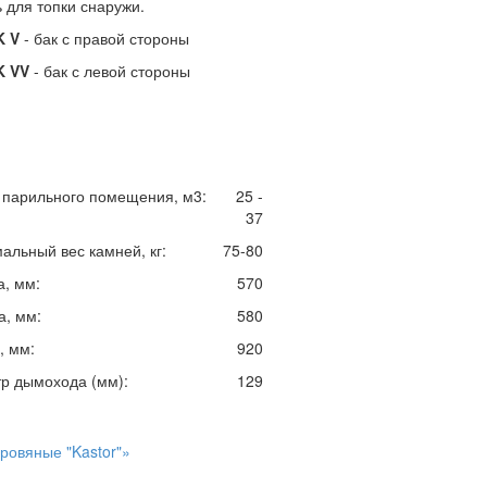
 для топки снаружи.
K
V
- бак с правой стороны
K
VV
- бак с левой стороны
парильного помещения, м3:
25 -
37
альный вес камней, кг:
75-80
а, мм:
570
а, мм:
580
, мм:
920
р дымохода (мм):
129
ровяные "Kastor"»