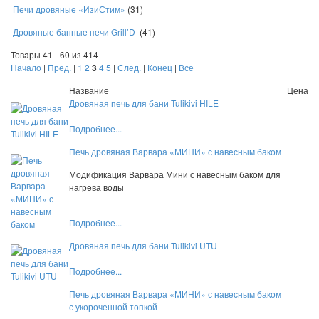
Печи дровяные «ИзиСтим»
(31)
Дровяные банные печи Grill’D
(41)
Товары 41 - 60 из 414
Начало
|
Пред.
|
1
2
3
4
5
|
След.
|
Конец
|
Все
Название
Цена
Дровяная печь для бани Tulikivi HILE
Подробнее...
Печь дровяная Варвара «МИНИ» с навесным баком
Модификация Варвара Мини с навесным баком для
нагрева воды
Подробнее...
Дровяная печь для бани Tulikivi UTU
Подробнее...
Печь дровяная Варвара «МИНИ» с навесным баком
с укороченной топкой