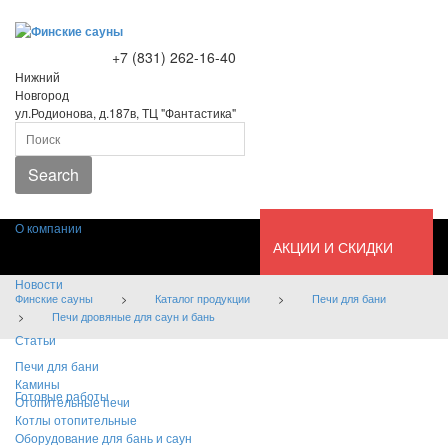
+7 (831) 262-16-40
Нижний
Новгород
ул.Родионова, д.187в, ТЦ "Фантастика"
Search
О компании
АКЦИИ И СКИДКИ
Новости
Финские сауны
>
Каталог продукции
>
Печи для бани
>
Печи дровяные для саун и бань
Статьи
Печи для бани
Камины
Готовые работы
Отопительные печи
Котлы отопительные
Оборудование для бань и саун