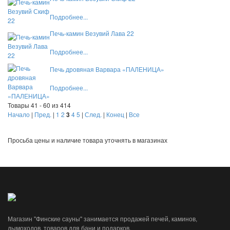
Подробнее...
Печь-камин Везувий Лава 22
Подробнее...
Печь дровяная Варвара «ПАЛЕНИЦА»
Подробнее...
Товары 41 - 60 из 414
Начало
|
Пред.
|
1
2
3
4
5
|
След.
|
Конец
|
Все
Просьба цены и наличие товара уточнять в магазинах
Магазин "Финские сауны" занимается продажей печей, каминов,
дымоходов, товаров для бани и подарков.