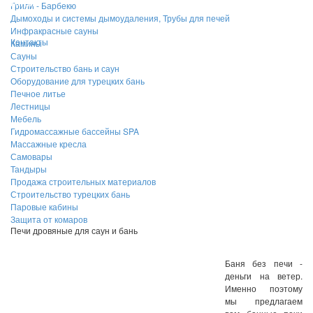
Каталог
Грили - Барбекю
Дымоходы и системы дымоудаления, Трубы для печей
Инфракрасные сауны
Контакты
Камины
Сауны
Строительство бань и саун
Оборудование для турецких бань
Печное литье
Лестницы
Мебель
Гидромассажные бассейны SPA
Массажные кресла
Самовары
Тандыры
Продажа строительных материалов
Строительство турецких бань
Паровые кабины
Защита от комаров
Печи дровяные для саун и бань
Баня без печи -
деньги на ветер.
Именно поэтому
мы предлагаем