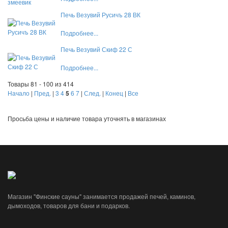
Печь Везувий Русичъ 28 ВК
Подробнее...
Печь Везувий Скиф 22 С
Подробнее...
Товары 81 - 100 из 414
Начало
|
Пред.
|
3
4
5
6
7
|
След.
|
Конец
|
Все
Просьба цены и наличие товара уточнять в магазинах
Магазин "Финские сауны" занимается продажей печей, каминов,
дымоходов, товаров для бани и подарков.