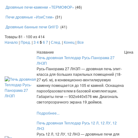
Дровяные печи-каменки «ТЕРМОФОР»
(46)
Печи дровяные «ИзиСтим»
(31)
Дровяные банные печи Grill’D
(41)
Товары 81 - 100 из 414
Начало
|
Пред.
|
3
4
5
6
7
|
След.
|
Конец
|
Все
Название
Цена
Печь дровяная Теплодар Русь-Панорама 27
ЛНЗП
Русь-Панорама 27 ЛНЗП — дровяная печь элит-
класса для больших парильных помещений (18-
27 куб. м), в конвекционно-вентилируемую
каменку помещается до 105 кг камней. Оснащена
парообразователем в базовой комплектации.
Габариты печи — 932х440х576 мм. Диагональ
светопрозрачного экрана 19 дюймов.
Подробнее...
Печь дровяная Теплодар Русь 12 Л, 12 ЛУ, 12
ЛНЗ
Русь 12 Л, 12 ЛУ, 12 ЛНЗ — дровяные печи для