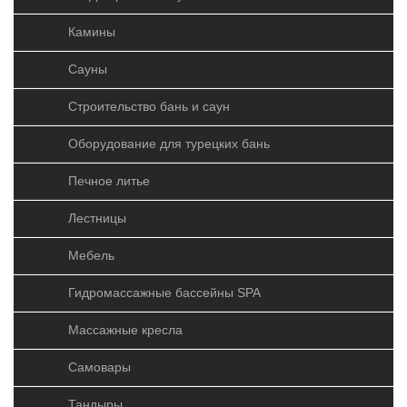
Камины
Сауны
Деревяная печь Радуга
Строительство бань и саун
ПБ-11Б
Оборудование для турецких бань
Печное литье
Лестницы
Мебель
Объем парильного помещения, м3:
15-20
Гидромассажные бассейны SPA
Ширина, мм:
400
Массажные кресла
Высота, мм:
770
Самовары
Вес, кг:
47
Диаметр дымохода (мм):
108
Тандыры