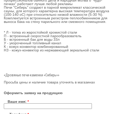
профессионалов банного дела и народная молва о "чудо-
печках" работают лучше любой рекламы
Печи "Сибирь" создают в парной микроклимат классической
сауны, для которого характерна высокая температура воздуха
(100-140 оС) при относительно низкой влажности (5-30 %).
Комплектуется встроенным регистром-теплообменником для
выноса бака на стену парильного или смежного помещения.
* Л - топка из жаростойкой хромистой стали
П - встроенный скоростной парообразователь
Б - встроенный бак для воды 33л
У - укороченный топливный канал
К - кожух-конвектор комбинированный
НЗ - кожух-конвектор из нержавеющей зеркальной стали
«Дровяные печи-каменки «Сибирь»»
Просьба цены и наличие товара уточнять в магазинах
Оформить заявку на продукцию
Ваше имя:
*