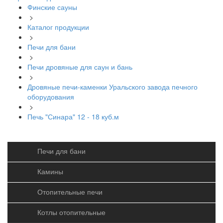
Финские сауны
>
Каталог продукции
>
Печи для бани
>
Печи дровяные для саун и бань
>
Дровяные печи-каменки Уральского завода печного
оборудования
>
Печь "Синара" 12 - 18 куб.м
Печи для бани
Камины
Отопительные печи
Котлы отопительные