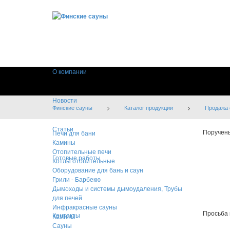
О компании
Новости
Финские сауны
>
Каталог продукции
>
Продажа 
Статьи
Поручень
Печи для бани
Камины
Отопительные печи
Готовые работы
Котлы отопительные
Оборудование для бань и саун
Грили - Барбекю
Каталог
Дымоходы и системы дымоудаления, Трубы
«Пору
для печей
Инфракрасные сауны
Просьба 
Контакты
Камины
Сауны