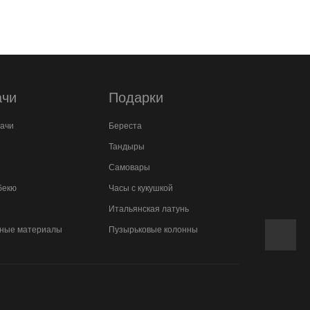
ачи
Подарки
дачи
Береста
Тандыры
Самовары
бекю
Часы с кукушкой
Итальянская латунь
ные материалы
Пузырьковые колонны