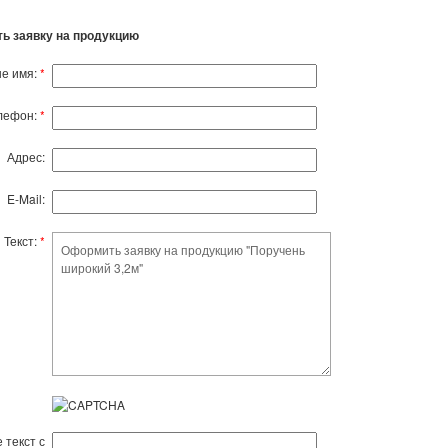
ь заявку на продукцию
е имя:
*
лефон:
*
Адрес:
E-Mail:
Текст:
*
 текст с