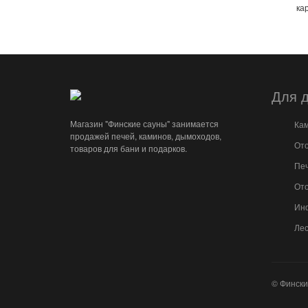
ка
Для 
Магазин "Финские сауны" занимается
Ка
продажей печей, каминов, дымоходов,
Ото
товаров для бани и подарков.
Печ
Ото
Ин
Ле
© Фински