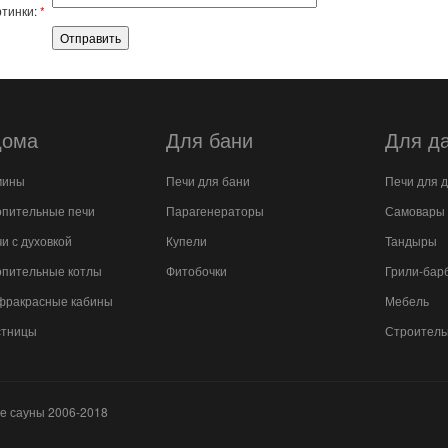
ртинки:
*
дома
Для бани
Для д
мины
Печи для бани
Печи для 
пительные печи
Парагенераторы
Самовары
и с духовкой
Купели
Тандыры
пительные котлы
Фитобочки
Грили-бар
фракрасные кабины
Мебель
стницы
Строитель
е сауны 2006-2018