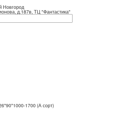
й Новгород
ионова, д.187в, ТЦ "Фантастика"
26*90*1000-1700 (А сорт)