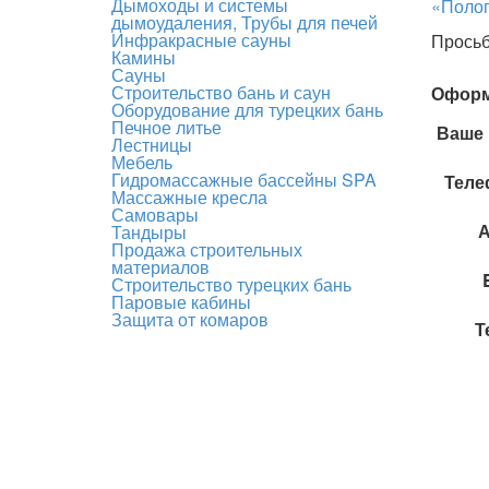
Дымоходы и системы
«Поло
дымоудаления, Трубы для печей
Инфракрасные сауны
Просьб
Камины
Сауны
Строительство бань и саун
Оформ
Оборудование для турецких бань
Печное литье
Ваше 
Лестницы
Мебель
Гидромассажные бассейны SPA
Теле
Массажные кресла
Самовары
А
Тандыры
Продажа строительных
материалов
Строительство турецких бань
Паровые кабины
Защита от комаров
Т